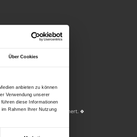
Über Cookies
 Medien anbieten zu können
hrer Verwendung unserer
 führen diese Informationen
ie im Rahmen Ihrer Nutzung
ch später niemand mehr erinnert. 🍀