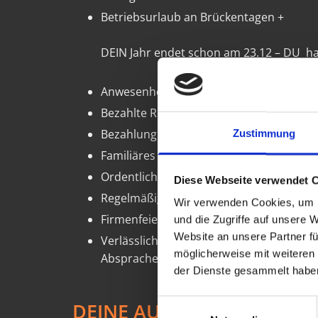
Betriebsurlaub an Brückentagen +
DEIN Jahr endet schon am 23.12 – DU has
Anwesenheitsprämie
Bezahlte Reinigungs- und Aufräumzeit 
Bezahlung jeder Minute – ja, auch die 
Zustimmung
Familiäres Arbeitsumfeld
Ordentliche und strukturierte Einarb
Diese Webseite verwendet 
Regelmäßige Seminare & Weiterbild
Wir verwenden Cookies, um I
Firmenfeiern & Team-Events
und die Zugriffe auf unsere 
Website an unsere Partner fü
Verlässlichkeit in jeder Hinsicht! 🍀
möglicherweise mit weiteren
Absprachen werden bei uns eingehalten 
der Dienste gesammelt habe
Einwilligungsauswahl
DEINE AUFGABEN