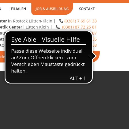
N
FILIALEN
JOB & AUSBILDUNG
KONTAKT
nter
in Rostock Lütten-Klein |
(0381) 7 69 61 33

tik Center
l Lütten Klein |
(0381) 87 72 25 81

Boutique
Rostock Lütten-Klein |
(0381) 71 41 07

ett
in Rostock Lichtenhagen |
(0381) 7 99 85 05

FKO
in Rostock Evershagen |
(0381) 38 34 22 68

 der Fußpflege, Kosmetik und beim Friseur :)