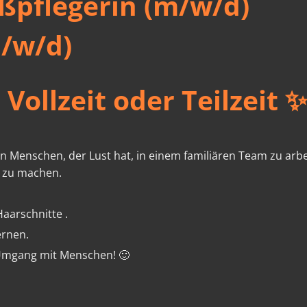
ßpflegerin (m/w/d)
m/w/d)
Vollzeit oder Teilzeit ✨
en Menschen, der Lust hat, in einem familiären Team zu ar
 zu machen.
aarschnitte .
ernen.
 Umgang mit Menschen! 🙂