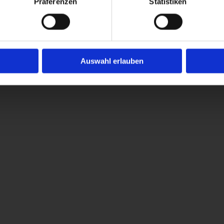
Präferenzen
Statistiken
te
ngs
betreuung
Auswahl erlauben
 Fußpflegebehandlungen
ärken