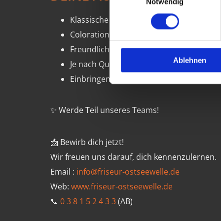
Notwendig
Klassische und moderne Haarschnit
Colorationen, Dauerwellen und Styli
Freundliche, professionelle Kunden
Ablehnen
Je nach Qualifikation: Kosmetik- oder
Einbringen deiner eigenen Ideen und St
✨ Werde Teil unseres Teams!
📩 Bewirb dich jetzt!
Wir freuen uns darauf, dich kennenzulernen.
Email :
info@friseur-ostseewelle.de
Web:
www.friseur-ostseewelle.de
📞
0 3 8 1 5 2 4 3 3
(AB)