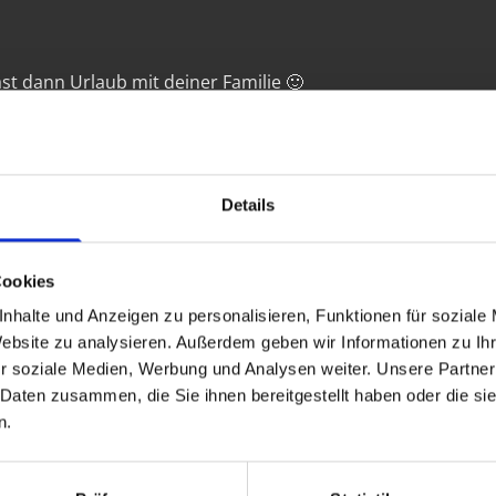
t dann Urlaub mit deiner Familie 🙂
! Du musst NICHT nach Feierabend umsonst arbeiten.
Details
10 Minuten vor Ladenöffnung 👍🏻
eitung
Cookies
ungen
nhalte und Anzeigen zu personalisieren, Funktionen für soziale
Website zu analysieren. Außerdem geben wir Informationen zu I
r soziale Medien, Werbung und Analysen weiter. Unsere Partner
 Daten zusammen, die Sie ihnen bereitgestellt haben oder die s
und bleiben nicht nur schöne Worte oder Träume, an die si
n.