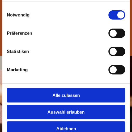
Hühneraugen entfernen
gesammelt haben.
Einwilligungsauswahl
Hornhaut entfernen
Notwendig
Nägel lackieren
Fußreflexzonenmassage
Präferenzen
Statistiken
Marketing
Alle zulassen
Auswahl erlauben
Ablehnen