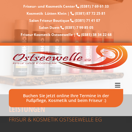
Friseur- und Kosmetik Center
(0381) 7 69 61 33

Kosmetik Lütten Klein |
(0381) 87 72 25 81

Salon Friseur Boutique
(0381) 71 41 07

Salon Duett
(0381) 7 99 85 05

Friseur Kosmetik Ostseewelle |
(0381) 38 34 22 68

Buchen Sie jetzt online Ihre Termine in der
Fußpflege, Kosmetik und beim Friseur :)
LEISTUNGEN
FRISUR & KOSMETIK OSTSEEWELLE EG