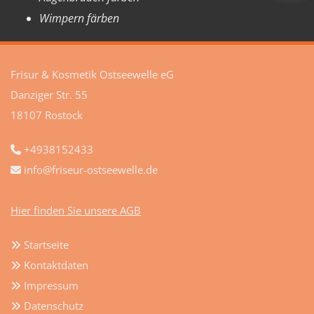
Wimpern färben
Frisur & Kosmetik Ostseewelle eG
Danziger Str. 55
18107 Rostock
+4938152433

info@friseur-ostseewelle.de

Hier finden Sie unsere AGB
Startseite

Kontaktdaten

Impressum

Datenschutz
