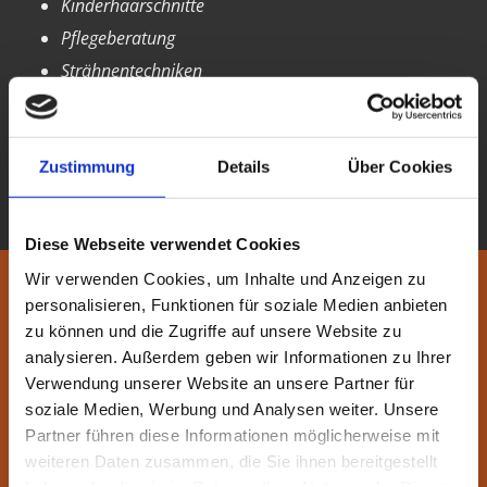
Kinderhaarschnitte
Pflegeberatung
Strähnentechniken
Balayage
Freihandtechniken
Dauerwellen
Zustimmung
Details
Über Cookies
Lockwellen
Diese Webseite verwendet Cookies
Wir verwenden Cookies, um Inhalte und Anzeigen zu
personalisieren, Funktionen für soziale Medien anbieten
Fußpflege
zu können und die Zugriffe auf unsere Website zu
analysieren. Außerdem geben wir Informationen zu Ihrer
Verwendung unserer Website an unsere Partner für
Klassische Fußpflege
soziale Medien, Werbung und Analysen weiter. Unsere
Fußbad
Partner führen diese Informationen möglicherweise mit
Massage
weiteren Daten zusammen, die Sie ihnen bereitgestellt
haben oder die sie im Rahmen Ihrer Nutzung der Dienste